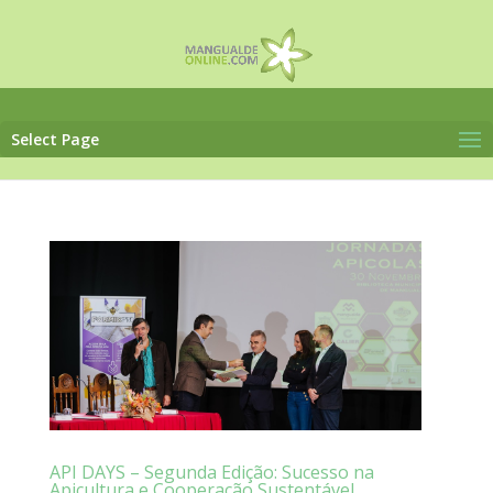
Select Page
API DAYS – Segunda Edição: Sucesso na
Apicultura e Cooperação Sustentável