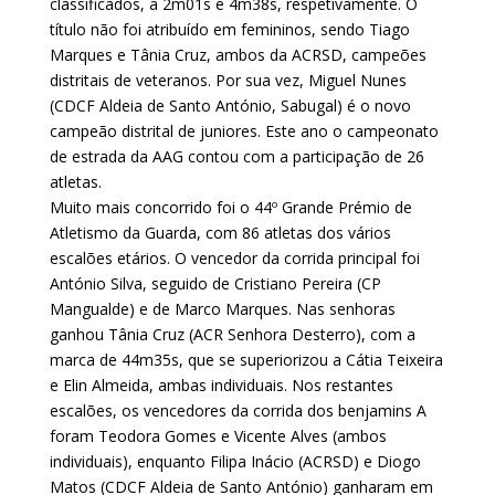
classificados, a 2m01s e 4m38s, respetivamente. O
título não foi atribuído em femininos, sendo Tiago
Marques e Tânia Cruz, ambos da ACRSD, campeões
distritais de veteranos. Por sua vez, Miguel Nunes
(CDCF Aldeia de Santo António, Sabugal) é o novo
campeão distrital de juniores. Este ano o campeonato
de estrada da AAG contou com a participação de 26
atletas.
Muito mais concorrido foi o 44º Grande Prémio de
Atletismo da Guarda, com 86 atletas dos vários
escalões etários. O vencedor da corrida principal foi
António Silva, seguido de Cristiano Pereira (CP
Mangualde) e de Marco Marques. Nas senhoras
ganhou Tânia Cruz (ACR Senhora Desterro), com a
marca de 44m35s, que se superiorizou a Cátia Teixeira
e Elin Almeida, ambas individuais. Nos restantes
escalões, os vencedores da corrida dos benjamins A
foram Teodora Gomes e Vicente Alves (ambos
individuais), enquanto Filipa Inácio (ACRSD) e Diogo
Matos (CDCF Aldeia de Santo António) ganharam em